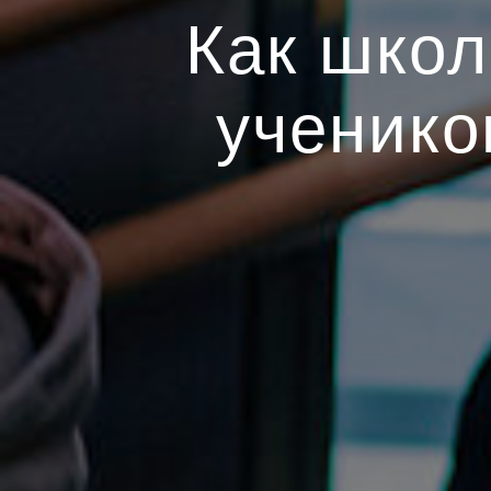
Как школ
ученико