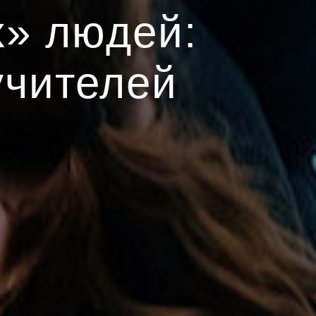
х» людей:
учителей