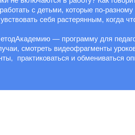
ики не включаются в работу? Как говори
работать с детьми, которые по-разном
вствовать себя растерянным, когда что
етодАкадемию — программу для педаго
лучаи, смотреть видеофрагменты уроков
ты, практиковаться и обмениваться оп