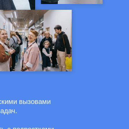
скими вызовами
задач.