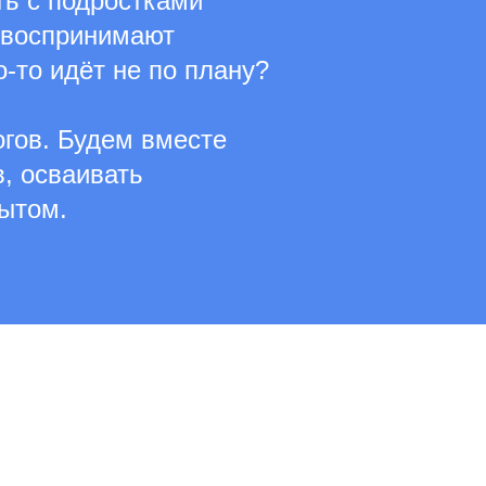
ть с подростками
у воспринимают
-то идёт не по плану?
гов. Будем вместе
, осваивать
ытом.