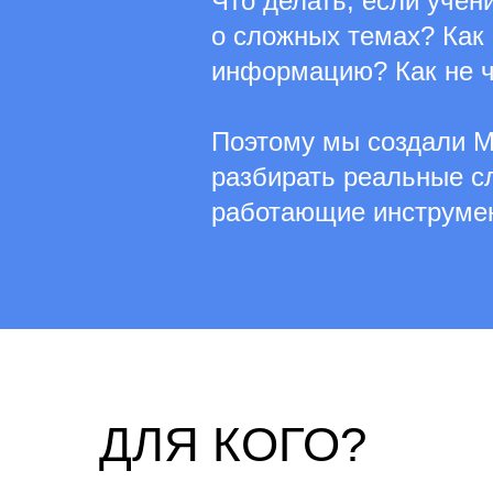
Что делать, если учен
о сложных темах? Как 
информацию? Как не чу
Поэтому мы создали М
разбирать реальные с
работающие инструмен
ДЛЯ КОГО?