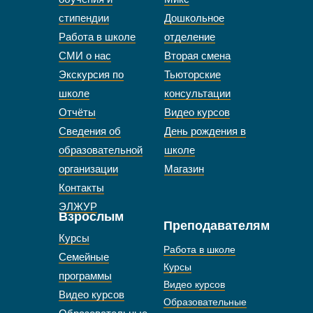
стипендии
Дошкольное
Работа в школе
отделение
СМИ о нас
Вторая смена
Экскурсия по
Тьюторские
школе
консультации
Отчёты
Видео курсов
Сведения об
День рождения в
образовательной
школе
организации
Магазин
Контакты
ЭЛЖУР
Взрослым
Преподавателям
Курсы
Работа в школе
Семейные
Курсы
программы
Видео курсов
Видео курсов
Образовательные